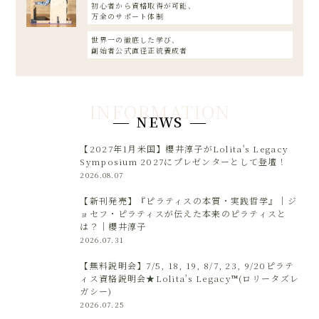
初心者から資格取得が可能、
万全のサポート体制
世界一の徹底した学び、
創始者公式直径正統養成者
NEWS
【2027年1月米国】櫻井淳子がLolita's Legacy
Symposium 2027にプレゼンターとして登壇！
2026.08.07
【新刊発売】『ピラティスの本質・実践哲学』｜ジ
ョセフ・ピラティスが伝えた本来のピラティスと
は？｜櫻井淳子
2026.07.31
【無料説明会】7/5, 18, 19, 8/7, 23, 9/20ピラテ
ィス資格説明会★Lolita's Legacy™(ロリータズレ
ガシー)
2026.07.25