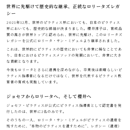
世界に先駆けて歴史的な継承、正統なロリータズレガ
シー
2021年12月、世界のピラティス界においても、日本のピラティス
界においても、歴史的な締結が決まりました。櫻井淳子は、育成品
質の高さが世界トップと認められ、世界に先駆け、このロリータズ
レガシーを公式にロリータ・サン・ミゲェルより継承されました。
これは、世界的にピラティスの歴史においても非常に稀なことであ
り、日本におけるピラティスメソッドの発展において、非常に大き
な貢献となります。
今後もロリータとさらに連携を深めながら、卒業後は素晴らしいピ
ラティス指導者になるだけではなく、世界を代表するピラティス教
育者の育成も実施しています。
ジョセフからロリータへ、そして櫻井へ
ジョセフ・ピラティスが公式にピラティス指導者として認定書を発
行したのは、世界に2名のみです。
そのうちの一人、ロリータ・サン・ミゲェルがピラティスの遺産を
残すために、“本物のピラティスを遺すために”、レガシー（遺産）