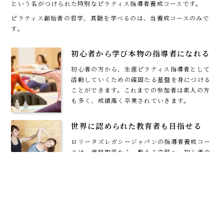
という名がつけられた特別なピラティス指導者養成コースです。
ピラティス創始者の哲学、真髄を学べるのは、当養成コースのみで
す。
初心者から学び本物の指導者になれる
初心者の方から、生涯ピラティス指導者として
活動していくための確固たる基盤を身につける
ことができます。これまでの参加者は素人の方
も多く、成績高く卒業されていきます。
世界に認められた教育者も目指せる
ロリータズレガシージャパンの指導者養成コー
スは、資格取得から、教える立場へ。初心者の
方から高みを目指せます。
Lolita's Legacy Japanは今後も
ロリータピラティスの国際チームとして、