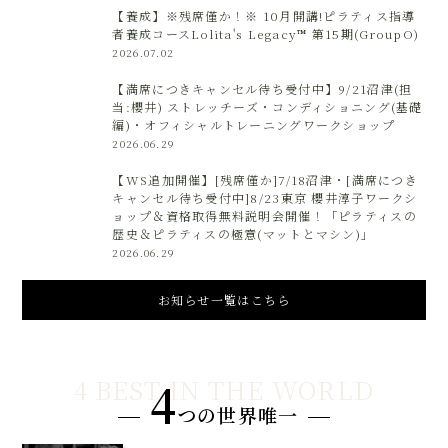
【養成】※残席僅か！※ 10月開講!ピラティス指導
者養成コースLolita's Legacy™️ 第15期(GroupO)
2026.07.02
【満席につきキャンセル待ち受付中】9/21沼津(担
当:櫻井) ストレッチーズ・コンディショニング(基礎
編)・オフィシャルトレーニングワークショップ
2026.06.29
【WS追加開催】[残席僅か]7/18沼津・[満席につき
キャンセル待ち受付中]8/23東京 櫻井淳子ワークシ
ョップ＆資格取得無料説明会開催！「ピラティスの
歴史＆ピラティスの極意(マットとマシン)」
2026.06.29
お知らせ一覧はこちら
4
つの世界唯一