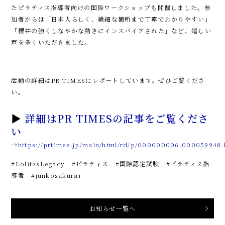
たピラティス指導者向けの国際ワークショップも開催しました。参
加者からは「日本人らしく、繊細な箇所まで丁寧でわかりやすい」
「櫻井の強くしなやかな動きにインスパイアされた」など、嬉しい
声を多くいただきました。
活動の詳細はPR TIMESにレポートしています。ぜひご覧くださ
い。
▶
詳細はPR TIMESの記事をご覧くださ
い
→
https://prtimes.jp/main/html/rd/p/000000006.000059948.
#LolitasLegacy #ピラティス #国際認定試験 #ピラティス指
導者 #junkosakurai
お知らせ一覧へ