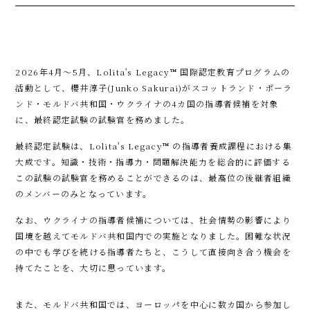
2026年4月〜5月、Lolita's Legacy™ 国際認定教育プログラムの
活動として、櫻井淳子(Junko Sakurai)がスコットランド・ポーラ
ンド・モルドバ共和国・ウクライナの4カ国の指導者候補を対象
に、最終認定試験の試験官を務めました。
最終認定試験は、Lolita's Legacy™ の指導者養成課程における集
大成です。知識・技術・指導力・問題解決能力を総合的に評価する
この試験の試験官を務めることができるのは、最高位の後継者組織
のメンバーのみとなっています。
なお、ウクライナの指導者候補については、社会情勢の影響により
国境を越えてモルドバ共和国内での実施となりました。困難な状況
の中でも学びを続ける指導者たちと、こうして直接向き合う機会を
持てたことを、大切に思っています。
また、モルドバ共和国では、ヨーロッパを中心に数カ国から参加し