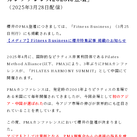
（2025年3月28日配信）
櫻井のPMA登壇につきましては、「
Fitness Business」（3月25
日刊行）にも掲載されました。
【メディア】Fitness Businessに櫻井特集記事 掲載のお知らせ
2025年4月に、国際的なピラティス非営利団体であるPilates
Method Alliance(以下、PMA)により、3年ぶりにPMAカンファ
レンスが、「PILATES HARMONY SUMMIT」として中国にて
開催されます。
PMAカンファレンスは、発足時の2001年よりピラティスの本場で
ある米国にて毎年開催されてきましたが、今回会場として
初のアジ
ア・中国が選ばれた
のは、今アジア市場の伸びが世界的にも注目さ
れていることを表しています。
この度、PMAカンファレンスにおいて櫻井の登壇が決まりまし
た。
アジア人としては異例となる、PMA理事会からの直接の指名を受